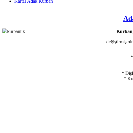
Kartal Adak Kurban
Ada
Kurban
değiştirmiş olm
*
*
Dişl
*
Koy