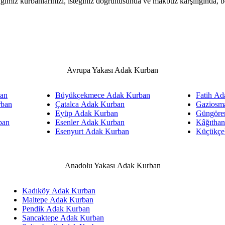
tığımız kurbanlarınızı, isteğiniz doğrultusunda ve makbuz karşılığında,
Avrupa Yakası Adak Kurban
ban
Büyükçekmece Adak Kurban
Fatih Ad
rban
Çatalca Adak Kurban
Gaziosm
Eyüp Adak Kurban
Güngöre
ban
Esenler Adak Kurban
Kâğıtha
Esenyurt Adak Kurban
Küçükçe
Anadolu Yakası Adak Kurban
Kadıköy Adak Kurban
Maltepe Adak Kurban
Pendik Adak Kurban
Sancaktepe Adak Kurban