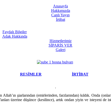
Anasayfa
Hakkımızda
Canlı Yayın
İrtibat
Faydalı Bilgiler
Adak Hakkında
Hizmetlerimiz
SİPARİŞ VER
Galeri
RESİMLER
İRTİBAT
.
in Allah’ın şiarlarından (emirlerinden, farzlarından) kıldık. Onda (onla
Yanları üzerine düşünce (kesilince), artık ondan yiyin ve isteyeni de