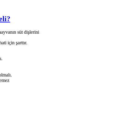
eli?
hayvanın süt dişlerini
ti için şarttır.
ı.
lmalı.
lemez