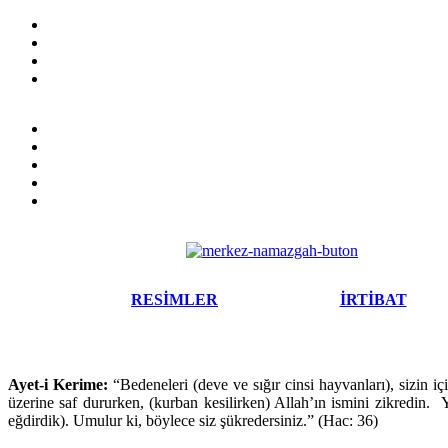
RESİMLER
İRTİBAT
Ayet-i Kerime:
“Bedeneleri (deve ve sığır cinsi hayvanları), sizin iç
üzerine saf dururken, (kurban kesilirken) Allah’ın ismini zikredin. 
eğdirdik). Umulur ki, böylece siz şükredersiniz.” (Hac: 36)