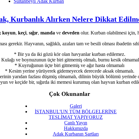
Sultanbeyli Adak Kurban
k, Kurbanlık Alırken Nelere Dikkat Edilm
; koyun
,
keçi
,
sığır
,
manda
ve
deveden
olur. Kurban olabilmesi için, 
ası gerekir. Hayvanın, sağlıklı, azaları tam ve besili olması ibadetin sıhha
*
Bir ya da iki gözü kör olan havyanlar kurban edilemez.
Kulağı ve boynuzunun üçte biri gitmemiş olmalı, burnu kesik olmamal
*
Kuyruğunun üçte biri gitmemiş ve ağır hasta olmamalı
*
Kesim yerine yürüyerek gidemeyecek derecede aksak olmamalı.
erinin yarıdan fazlası düşmüş olmamalı, dilinin büyük bölümü yerinde o
un ve keçide bir, sığırda iki memesi kurumuş olan hayvan kurban edi
Çok Okunanlar
Galeri
İSTANBUL'UN TÜM BÖLGELERİNE
TESLİMAT YAPIYORUZ
Canlı Yayın
Hakkımızda
Adak Kurbanın Şartları