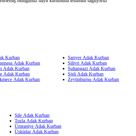
 belirlemiş olduğunuz hayır kurumuna teslimini sağlıyoruz
ak Kurban
Sarıyer Adak Kurban
anpaşa Adak Kurban
Silivri Adak Kurban
n Adak Kurban
Sultangazi Adak Kurban
ne Adak Kurban
Şişli Adak Kurban
kmece Adak Kurban
Zeytinburnu Adak Kurban
Şile Adak Kurban
Tuzla Adak Kurban
Ümraniye Adak Kurban
Üsküdar Adak Kurban