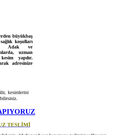
slerden büyükbaş
ağlık koşulları
ur. Adak ve
amlarda, uzman
kesim yapılır.
arak adresinize
ir, kesimlerini
ilirsiniz.
APIYORUZ
UZ TESLİMİ