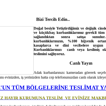
Bizi Tercih Edin..
Doğal besiyle Yetiştirdiğimiz ve değişik cin
ve küçükbaş kurbanlıklarımız gerekli tüm s
sağlandıktan sonra satışa sunul
kurbanlıklarınızın, %100 hijyenik ort
kasaplarca ve dini vecibelere uygun 
Kurbanlıklarınızı canlı veya kesilmiş ol
teslimini sağlıyoruz.
Canlı Yayın
Adak kurbanlarınızı: kameradan görerek seçebil
rını evinizden, iş yerinizden hatta cep telefonunuzdan canlı olarak izleyeb
L'UN TÜM BÖLGELERİNE TESLİMAT Y
İZ HAYIR KURUMUNA TESLİM VE EVİNİZE MAKB