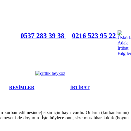
0537 283 39 38
0216 523 95 22
RESİMLER
İRTİBAT
rın kurban edilmesinde) sizin için hayır vardır. Onların (kurbanlarının)
 istemeyeni de doyurun. İşte böylece onu, size musahhar kıldık (boyun