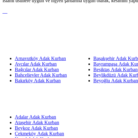
İslami usullere uygun ve hijyen şartlarına uygun olarak, kesimini yap
Arnavutköy Adak Kurban
Başakşehir Adak Kur
Avcılar Adak Kurban
Bayrampaşa Adak Ku
Bağcılar Adak Kurban
Beşiktaş Adak Kurban
Bahçelievler Adak Kurban
Beylikdüzü Adak Kur
Bakırköy Adak Kurban
Beyoğlu Adak Kurban
Adalar Adak Kurban
Ataşehir Adak Kurban
Beykoz Adak Kurban
Çekmeköy Adak Kurban