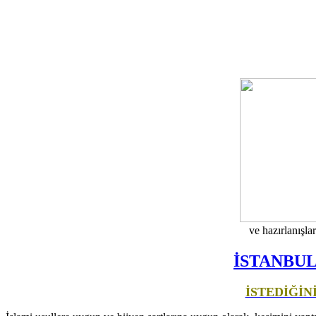
ve hazırlanışla
İSTANBU
İSTEDİĞİN