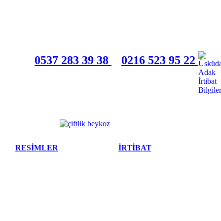
0537 283 39 38
0216 523 95 22
RESİMLER
İRTİBAT