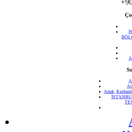
+90
Ço
İ
BÖL
A
S
A
Ad
Adak, Kurbanlı
İSTANBU
TE