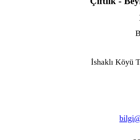
Çiftlik - Bey
B
İshaklı Köyü T
bilgi